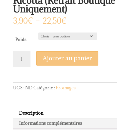
Ricotta (Retrait Boutique
Uniquement)
Plage
3,90
€
–
22,50
€
de
prix :
3,90€
Poids
à
22,50€
quantité
Ajouter au panier
de
Ricotta
(Retrait
Boutique
Uniquement)
UGS :
ND
Catégorie :
Fromages
Description
Informations complémentaires