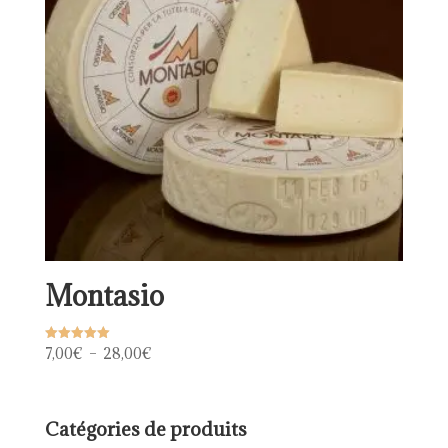
Montasio
Plage
7,00
€
–
28,00
€
Note
5.00
de
sur 5
prix :
7,00€
Catégories de produits
à