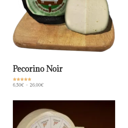
Pecorino Noir
Plage
6,50
€
–
26,00
€
Note
5.00
de
sur 5
prix :
6,50€
à
26,00€