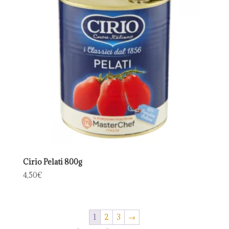
Cirio Pelati 800g
4,50
€
1
2
3
→