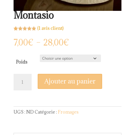
Montasio
(
1
avis client)
Noté
1
5.00
sur 5
Plage
7,00
€
–
28,00
€
basé sur
de
notation
client
prix :
7,00€
Poids
à
28,00€
quantité
Ajouter au panier
de
Montasio
UGS :
ND
Catégorie :
Fromages