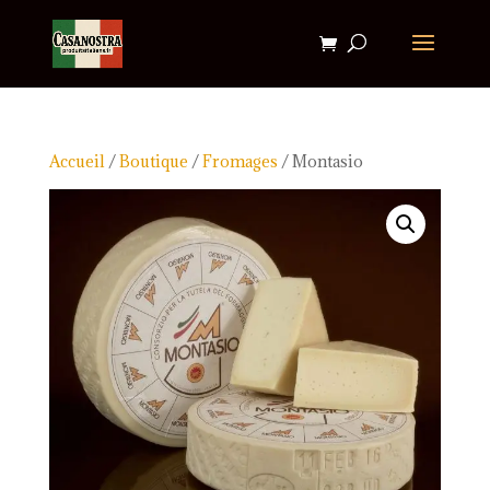
Accueil
/
Boutique
/
Fromages
/ Montasio