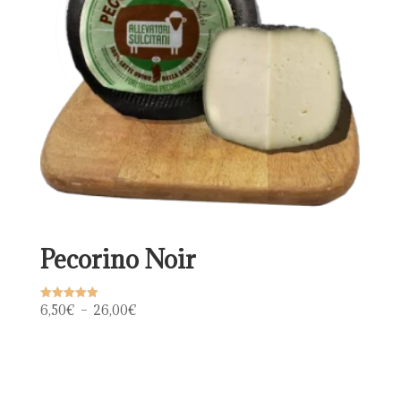
Pecorino Noir
Plage
6,50
€
–
26,00
€
Note
5.00
de
sur 5
prix :
6,50€
à