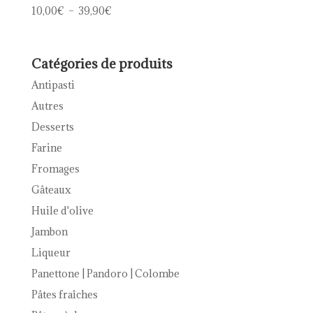
Plage
10,00
€
–
39,90
€
Note
5.00
de
sur 5
prix :
10,00€
Catégories de produits
à
Antipasti
39,90€
Autres
Desserts
Farine
Fromages
Gâteaux
Huile d'olive
Jambon
Liqueur
Panettone | Pandoro | Colombe
Pâtes fraîches