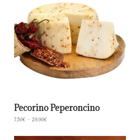
26,00€
Pecorino Peperoncino
Plage
7,50
€
–
29,90
€
de
prix :