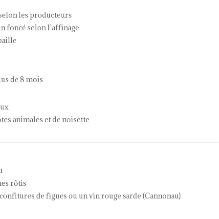
 selon les producteurs
un foncé selon l’affinage
paille
lus de 8 mois
eux
otes animales et de noisette
u
mes rôtis
s confitures de figues ou un vin rouge sarde (Cannonau)