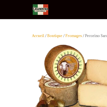
Accueil
/
Boutique
/
Fromages
/ Pecorino Sar