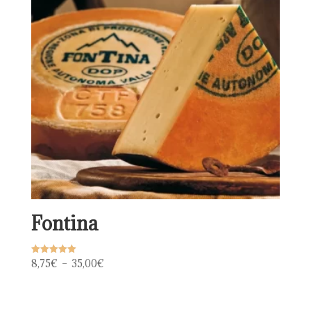
Fontina
Plage
8,75
€
–
35,00
€
Note
5.00
de
sur 5
prix :
8,75€