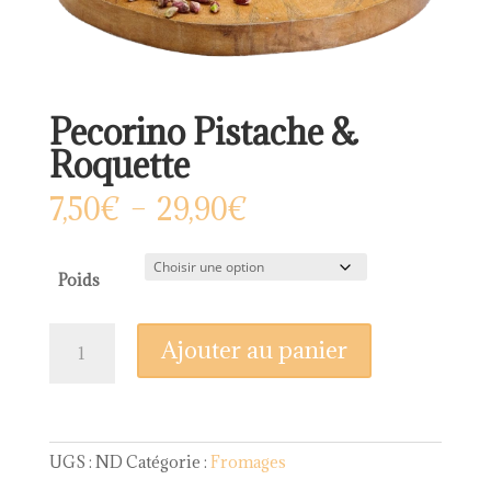
Pecorino Pistache &
Roquette
Plage
7,50
€
–
29,90
€
de
prix :
7,50€
Poids
à
29,90€
quantité
Ajouter au panier
de
Pecorino
Pistache
&
Roquette
UGS :
ND
Catégorie :
Fromages