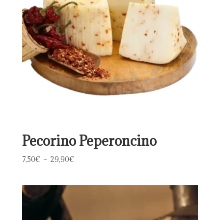
Pecorino Peperoncino
Plage
7,50
€
–
29,90
€
de
prix :
7,50€
à
29,90€