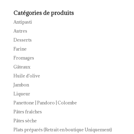
prix :
7,00€
Catégories de produits
à
Antipasti
28,00€
Autres
Desserts
Farine
Fromages
Gâteaux
Huile d'olive
Jambon
Liqueur
Panettone | Pandoro | Colombe
Pâtes fraîches
Pâtes sèche
Plats préparés (Retrait en boutique Uniquement)