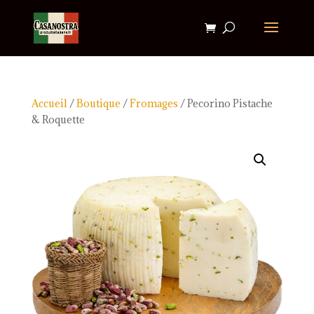
Accueil
/
Boutique
/
Fromages
/ Pecorino Pistache
& Roquette