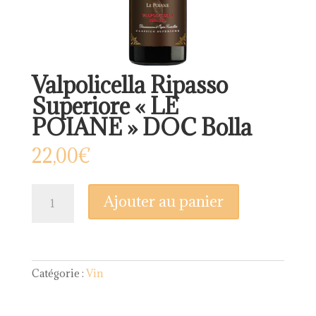
Valpolicella Ripasso
Superiore « LE
POIANE » DOC Bolla
22,00
€
quantité
Ajouter au panier
de
Valpolicella
Ripasso
Superiore
"LE
Catégorie :
Vin
POIANE"
DOC