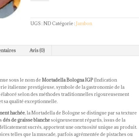
Mortadella
Bologna
IGP
UGS :
ND
Catégorie :
Jambon
ntaires
Avis (0)
nnue sous le nom de
Mortadella Bologna IGP
(Indication
rie italienne prestigieuse, symbole de la gastronomie de la
 élaboré selon des méthodes traditionnelles rigoureusement
et sa qualité exceptionnelle.
ement hachée
, la Mortadella de Bologne se distingue par sa texture
es
dés de graisse blanche
soigneusement répartis, issus de la
délicatement sucrés, apportent une onctuosité unique au produit.
pices telles que la muscade, parfois agrémentée de pistaches ou