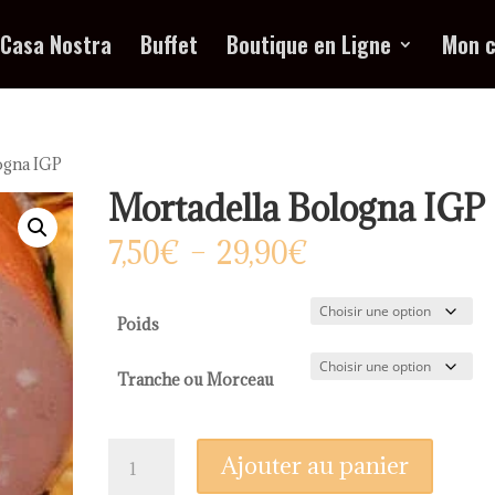
Casa Nostra
Buffet
Boutique en Ligne
Mon 
ogna IGP
Mortadella Bologna IGP
Plage
7,50
€
–
29,90
€
de
prix :
7,50€
Poids
à
29,90€
Tranche ou Morceau
quantité
Ajouter au panier
de