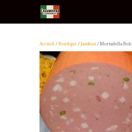
Accueil
/
Boutique
/
Jambon
/ Mortadella Bol