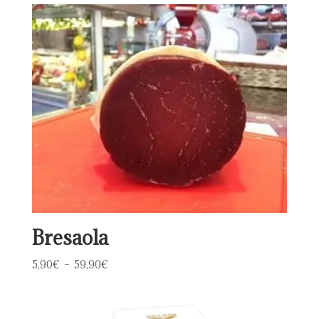
Bresaola
Plage
5,90
€
–
59,90
€
de
prix :
5,90€