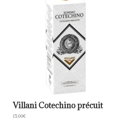
à
59,90€
Villani Cotechino précuit
15,00
€