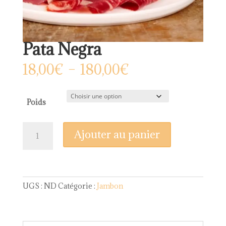
Pata Negra
Plage
18,00
€
–
180,00
€
de
prix :
18,00€
Poids
à
180,00€
quantité
Ajouter au panier
de
Pata
Negra
UGS :
ND
Catégorie :
Jambon