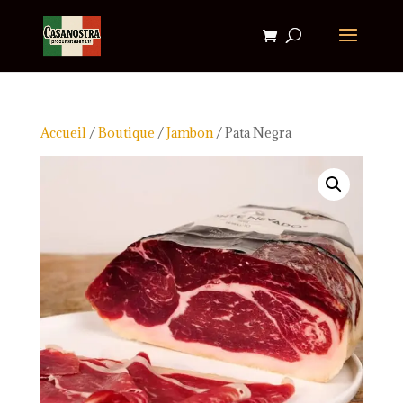
Accueil
/
Boutique
/
Jambon
/ Pata Negra