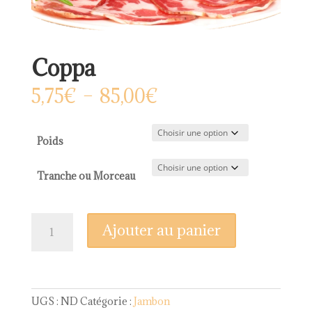
Coppa
Plage
5,75
€
–
85,00
€
de
prix :
5,75€
Poids
à
85,00€
Tranche ou Morceau
quantité
Ajouter au panier
de
Coppa
UGS :
ND
Catégorie :
Jambon