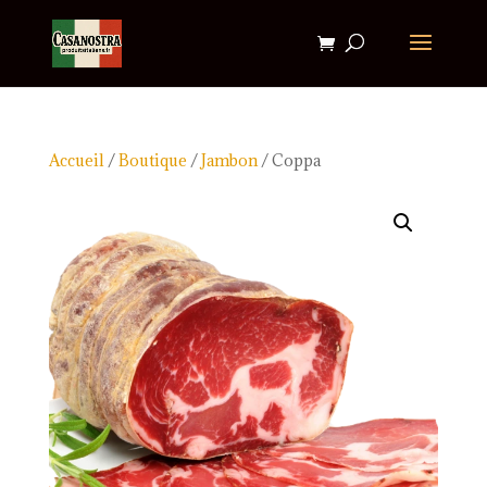
Accueil
/
Boutique
/
Jambon
/ Coppa