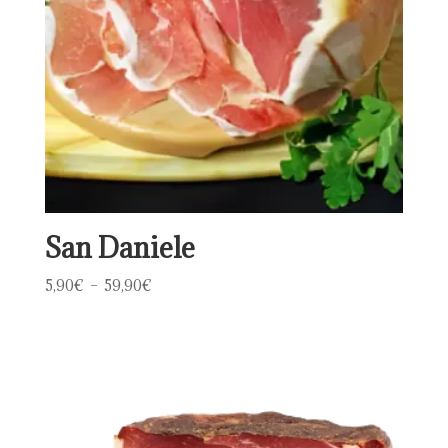
San Daniele
Plage
5,90
€
–
59,90
€
de
prix :
5,90€
à
59,90€