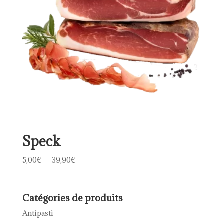
Speck
Plage
5,00
€
–
39,90
€
de
prix :
5,00€
Catégories de produits
à
Antipasti
39,90€