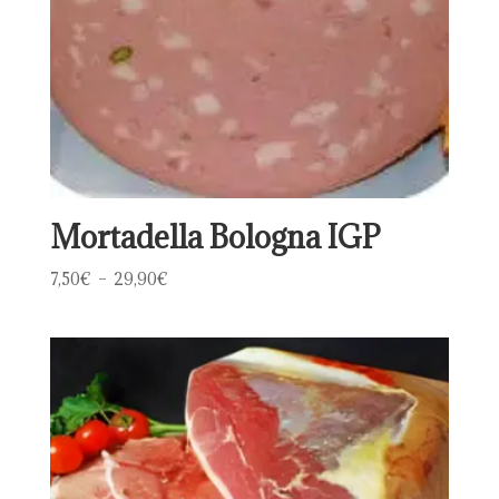
Mortadella Bologna IGP
Plage
7,50
€
–
29,90
€
de
prix :
7,50€
à
29,90€