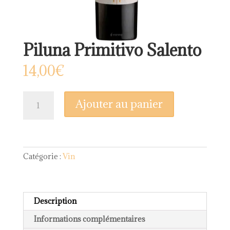
Piluna Primitivo Salento
14,00
€
quantité
Ajouter au panier
de
Piluna
Primitivo
Salento
Catégorie :
Vin
Description
Informations complémentaires