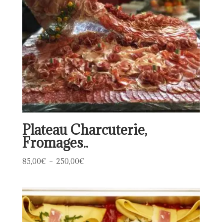
Plateau Charcuterie,
Fromages..
Plage
85,00
€
–
250,00
€
de
prix :
85,00€
à
250,00€