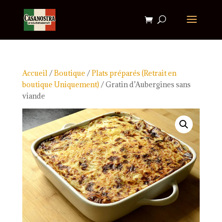
Accueil
/
Boutique
/
Plats préparés (Retrait en
boutique Uniquement)
/ Gratin d’Aubergines sans
viande