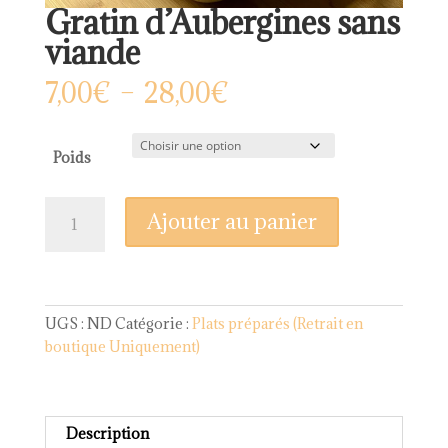
Gratin d’Aubergines sans
viande
Plage
7,00
€
–
28,00
€
de
prix :
7,00€
Poids
à
28,00€
quantité
Ajouter au panier
de
Gratin
d'Aubergines
sans
viande
UGS :
ND
Catégorie :
Plats préparés (Retrait en
boutique Uniquement)
Description