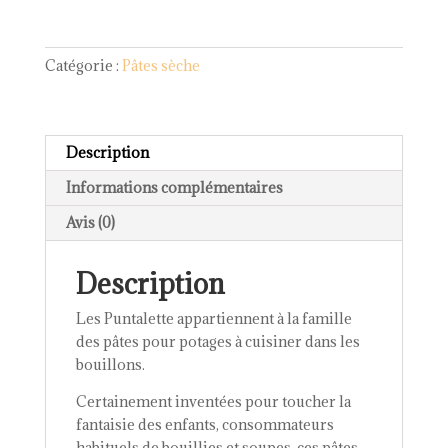
n°
73
Catégorie :
Pâtes sèche
Description
Informations complémentaires
Avis (0)
Description
Les Puntalette appartiennent à la famille
des pâtes pour potages à cuisiner dans les
bouillons.
Certainement inventées pour toucher la
fantaisie des enfants, consommateurs
habituels de bouillies et soupes, ces pâtes