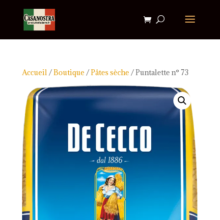
Accueil
/
Boutique
/
Pâtes sèche
/ Puntalette n° 73