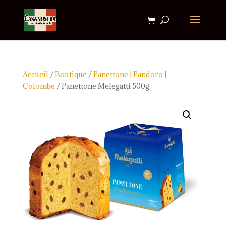
Accueil
/
Boutique
/
Panettone | Pandoro |
Colombe
/ Panettone Melegatti 500g