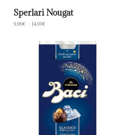
Sperlari Nougat
Plage
9,90
€
–
14,00
€
de
prix :
9,90€
à
14,00€