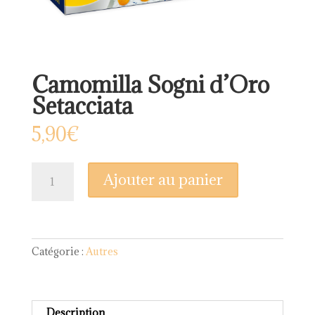
Camomilla Sogni d’Oro
Setacciata
5,90
€
quantité
Ajouter au panier
de
Camomilla
Sogni
d’Oro
Setacciata
Catégorie :
Autres
Description