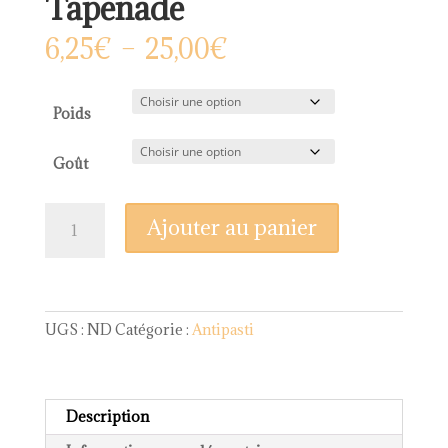
Tapenade
Plage
6,25
€
–
25,00
€
de
prix :
6,25€
Poids
à
25,00€
Goût
quantité
Ajouter au panier
de
Tapenade
UGS :
ND
Catégorie :
Antipasti
Description