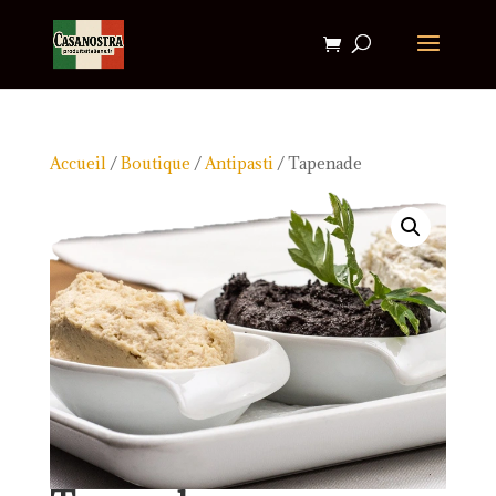
Accueil
/
Boutique
/
Antipasti
/ Tapenade