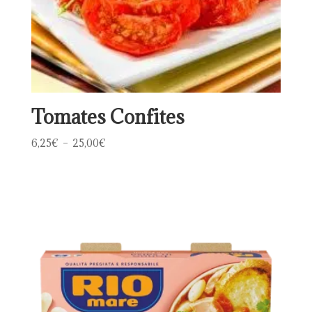
Tomates Confites
Plage
6,25
€
–
25,00
€
de
prix :
6,25€
à
25,00€