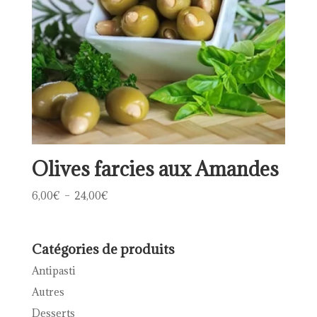
Olives farcies aux Amandes
Plage
6,00
€
–
24,00
€
de
prix :
6,00€
Catégories de produits
à
Antipasti
24,00€
Autres
Desserts